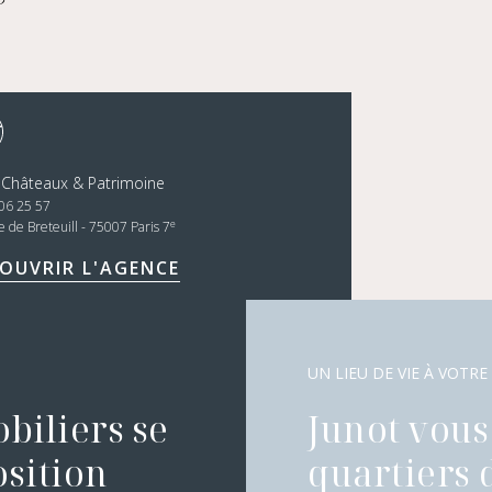
 Châteaux & Patrimoine
06 25 57
e
ce de Breteuill - 75007 Paris 7
OUVRIR L'AGENCE
UN LIEU DE VIE À VOTRE
biliers se
Junot vous 
osition
quartiers 