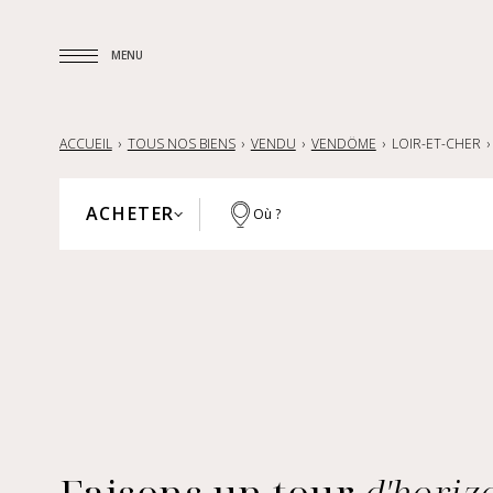
MENU
MENU
ACCUEIL
TOUS NOS BIENS
VENDU
VENDÔME
LOIR-ET-CHER
ACHETER
Où ?
PARIS
ACHETER
HAUTS-DE-SEINE
LOUER
YVELINES
VENDRE
RÉGION PARISIENNE
LILLE ET SA RÉGION
NANTES — LA BAULE — PORNIC
FRANCE
INTERNATIONAL