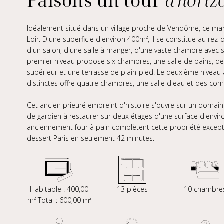
Faisons un tour
d'horiz
Idéalement situé dans un village proche de Vendôme, ce mano
Loir. D'une superficie d'environ 400m², il se constitue au rez
d'un salon, d'une salle à manger, d'une vaste chambre avec sa
premier niveau propose six chambres, une salle de bains, deu
supérieur et une terrasse de plain-pied. Le deuxième niveau 
distinctes offre quatre chambres, une salle d'eau et des combl
Cet ancien prieuré empreint d'histoire s'ouvre sur un domain
de gardien à restaurer sur deux étages d'une surface d'envi
anciennement four à pain complètent cette propriété excepti
dessert Paris en seulement 42 minutes.
Habitable : 400,00
13 pièces
10 chambre
m² Total : 600,00 m²