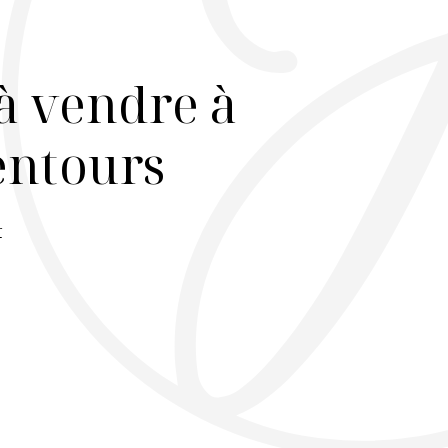
à vendre à
lentours
r