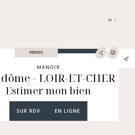
FR
FRANÇAIS
ENGLISH
VENDU
RECHERCHER
ype de biens
MANOIR
dôme - LOIR-ET-CHER
ARTEMENTS | LOFTS |
LIERS
Estimer mon bien
SONS | HÔTELS
TICULIERS | CHÂTEAUX
RES (NUE-PROPRIÉTÉ &
GER, IMMEUBLES, LOCAUX
SUR RDV
EN LIGNE
MERCIAUX...)