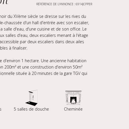
on
RÉFÉRENCE DE L’ANNONCE : 6914JCPPER
ir du XVème siècle se dresse sur les rives du
-de-chaussée d'un hall d'entrée avec son escalier,
 salle d'eau, d'une cuisine et de son office. Le
x salles d'eau, deux escaliers menant à l'étage
accessible par deux escaliers dans deux ailes
es à finaliser.
e d'environ 1 hectare. Une ancienne habitation
ron 200m² et une construction d'environ 50m²
onnelle située à 20 minutes de la gare TGV qui
s
5 salles de douche
Cheminée