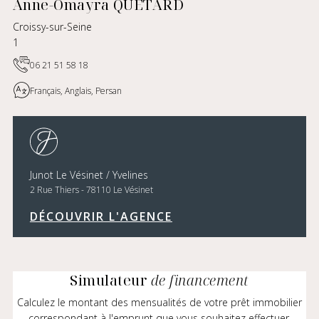
Anne-Omayra QUÉTARD
Croissy-sur-Seine
1
06 21 51 58 18
Français, Anglais, Persan
Junot Le Vésinet / Yvelines
2 Rue Thiers - 78110 Le Vésinet
DÉCOUVRIR L'AGENCE
Simulateur
de financement
Calculez le montant des mensualités de votre prêt immobilier
correspondant à l'emprunt que vous souhaitez effectuer.