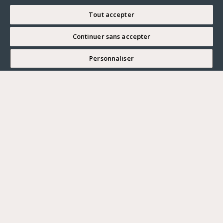
Tout accepter
Continuer sans accepter
JE SOUHAITE VISITER
Personnaliser
Renseigner ma recherche
Vous souhaitez ?
Acheter
Où ?
ACHETER
LOUER
Ville
VENDRE
Prix maximum
PARIS