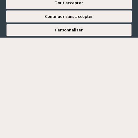
Tout accepter
Continuer sans accepter
MODIFIER MA RECHERCHE
Personnaliser
EXCLUSIVITÉ
MAISON
Modifier ma recherche
Tannay - NIEVRE
595 000 €
Vous souhaitez ?
Acheter
Où ?
ACHETER
LOUER
Ville
VENDRE
Prix maximum
378,00 m²
9 CHAMBRES
TERRAIN
PARIS
HAUTS-DE-SEINE