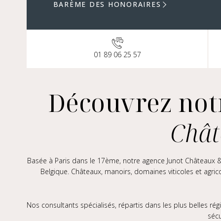
BARÈME DES HONORAIRES
Lun
Mar
Mer
01 89 06 25 57
Jeud
Ven
Sam
Découvrez not
Dim
Chât
Basée à Paris dans le 17ème, notre agence Junot Châteaux & P
Belgique. Châteaux, manoirs, domaines viticoles et agric
Nos consultants spécialisés, répartis dans les plus belles rég
sécu