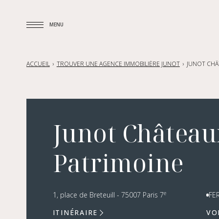
MENU
MENU
ACCUEIL
TROUVER UNE AGENCE IMMOBILIÈRE JUNOT
JUNOT CHÂ
Junot Château
Patrimoine
e
1, place de Breteuill - 75007 Paris 7
FE
ITINÉRAIRE
VO