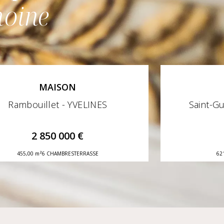
moine
MAISON
Rambouillet - YVELINES
Saint-G
2 850 000 €
455,00 m²
6 CHAMBRES
TERRASSE
62