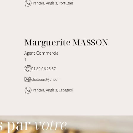
Français, Anglais, Portugais
Marguerite MASSON
Agent Commercial
1
01 89 06 25 57
chateaux@junot.fr
Français, Anglais, Espagnol
s par
votre