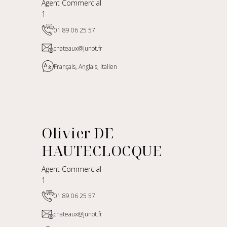
Agent Commercial
1
01 89 06 25 57
chateaux@junot.fr
Français, Anglais, Italien
Olivier DE
HAUTECLOCQUE
Agent Commercial
1
01 89 06 25 57
chateaux@junot.fr