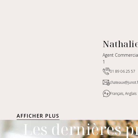
Nathali
Agent Commercia
1
01 89 06 25 57
chateaux@junot.f
Français, Anglais
AFFICHER PLUS
Les dernières p