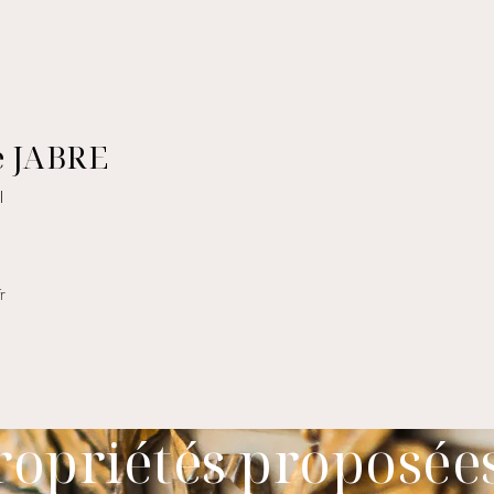
e JABRE
l
r
ropriétés proposée