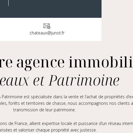
di
09:30 - 19:30
di
09:30 - 19:30
credi
09:30 - 19:30
chateaux@junot.fr
i
09:30 - 19:30
dredi
09:30 - 19:30
edi
09:30 - 19:30
re agence immobil
anche
Fermé
eaux et Patrimoine
atrimoine est spécialisée dans la vente et l’achat de propriétés d’exc
oles, forêts et territoires de chasse, nous accompagnons nos clients a
transmission de leur patrimoine.
ions de France, allient expertise locale et puissance d’un réseau inter
risées et valoriser chaque propriété avec justesse.