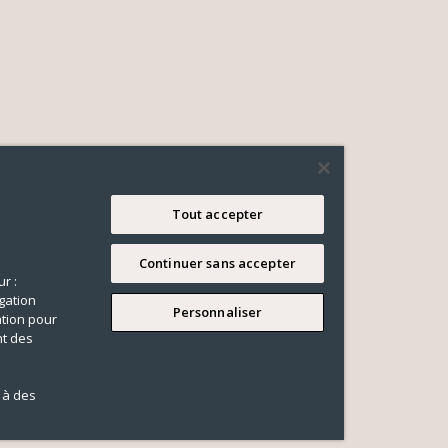
Tout accepter
Continuer sans accepter
r :
gation
Personnaliser
ation pour
nt des
 à des