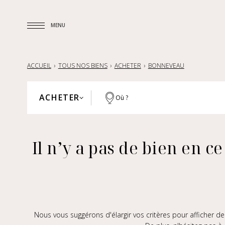
MENU
MENU
ACCUEIL
TOUS NOS BIENS
ACHETER
BONNEVEAU
ACHETER
Où ?
PARIS
ACHETER
HAUTS-DE-SEINE
Il n’y a pas de bien en
LOUER
YVELINES
VENDRE
RÉGION PARISIENNE
LILLE ET SA RÉGION
FRANCE
INTERNATIONAL
Nous vous suggérons d'élargir vos critères pour afficher 