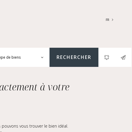
FR
FRANÇAIS
ENGLISH
RECHERCHER
ype de biens
ARTEMENTS | LOFTS |
LIERS
actement à votre
SONS | HÔTELS
TICULIERS | CHÂTEAUX
RES (NUE-PROPRIÉTÉ &
GER, IMMEUBLES, LOCAUX
MERCIAUX...)
pouvons vous trouver le bien idéal.