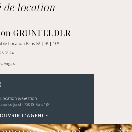
 de location
on GRUNFELDER
e
e
e
ble Location Paris 8
| 9
| 10
26 38 24
s, Anglais
 Location & Gestion
e
, avenue Junot - 75018 Paris 18
OUVRIR L'AGENCE