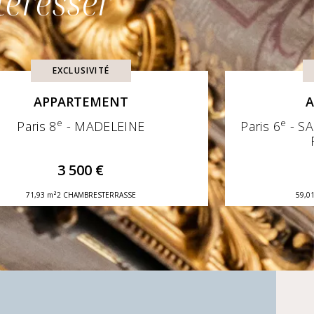
téresser
EXCLUSIVITÉ
APPARTEMENT
A
e
e
Paris 8
- MADELEINE
Paris 6
- SA
3 500 €
71,93 m²
2 CHAMBRES
TERRASSE
59,0