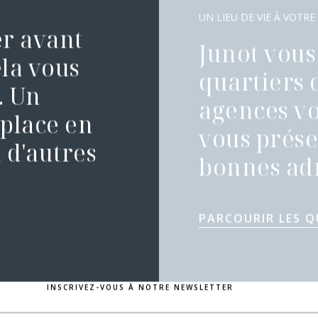
UN LIEU DE VIE À VOTRE
er avant
Junot vous 
la vous
quartiers 
. Un
agences vo
 place en
vous présen
 d'autres
bonnes adr
PARCOURIR LES Q
INSCRIVEZ-VOUS À NOTRE NEWSLETTER