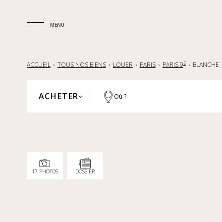
MENU
MENU
E
ACCUEIL
TOUS NOS BIENS
LOUER
PARIS
PARIS 9
BLANCHE
ACHETER
Où ?
PARIS
ACHETER
HAUTS-DE-SEINE
LOUER
YVELINES
VENDRE
RÉGION PARISIENNE
17 PHOTOS
DOSSIER
LILLE ET SA RÉGION
NANTES — LA BAULE — PORNIC
FRANCE
INTERNATIONAL