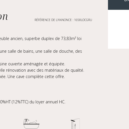
on
RÉFÉRENCE DE L’ANNONCE : 1658LOCGRU
euble ancien, superbe duplex de 73,83m² loi
une salle de bains, une salle de douche, des
uisine ouverte aménagée et équipée.
lle rénovation avec des matériaux de qualité.
née. Une cave complète cette offre.
 10%HT (12%TTC) du loyer annuel HC.