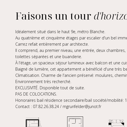
Faisons un tour
d'horiz
Idéalement situé dans le haut 9e, métro Blanche.
Au quatrième et cinquième étages par escalier d'un bel imm
Carrez refait entièrement par architecte.
Il comprend, au premier niveau, une entrée, deux chambres, 
toilettes séparées et une buanderie.
À l'étage, un spacieux séjour lumineux avec balcon et une c
Baigné de lumière, cet appartement a bénéficié d'une très be
Climatisation. Charme de l'ancien préservé: moulures, chemi
Environnement très recherché.
EXCLUSIVITÉ. Disponible tout de suite.
PAS DE COLOCATIONS.
Honoraires bail résidence secondaire/bail société/mobilité:
Contact : 07.82.26.38.24 / mgrunfelder@junot.fr