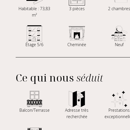
Habitable : 73,83
3 pièces
2 chambre
m²
Étage 5/6
Cheminée
Neuf
Ce qui nous
séduit
Balcon/Terrasse
Adresse très
Prestations
recherchée
exceptionnell