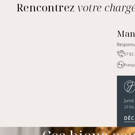
Rencontrez
votre chargé
Man
Responsa
07 82 
Françai
Junot
23 bis
DÉC