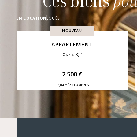
Ces biens
pou
EN LOCATION
LOUÉS
NOUVEAU
APPARTEMENT
e
Paris 9
2 500 €
53,04 m²
2 CHAMBRES