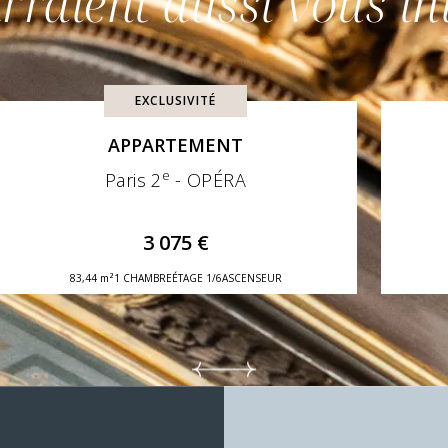
rraient aussi vous in
EXCLUSIVITÉ
APPARTEMENT
e
Paris 2
- OPÉRA
3 075 €
83,44 m²
1 CHAMBRE
ÉTAGE 1/6
ASCENSEUR