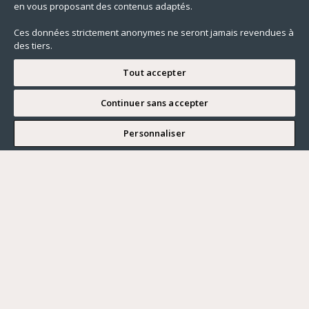
en vous proposant des contenus adaptés.
Ces données strictement anonymes ne seront jamais revendues à
des tiers.
Tout accepter
Continuer sans accepter
JE SOUHAITE VISITER
Personnaliser
Renseigner ma recherche
Vous souhaitez ?
Acheter
Où ?
ACHETER