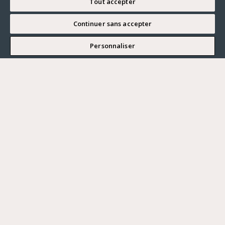
Tout accepter
Continuer sans accepter
JE SOUHAITE VISITER
Personnaliser
Renseigner ma recherche
Vous souhaitez ?
Acheter
Où ?
ACHETER
LOUER
Ville
VENDRE
Prix maximum
PARIS
HAUTS-DE-SEINE