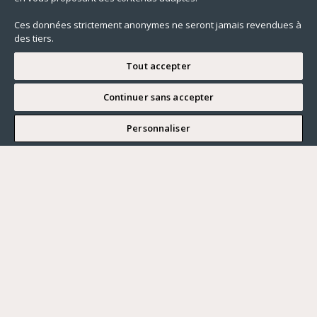
Ces données strictement anonymes ne seront jamais revendues à
des tiers.
Tout accepter
Continuer sans accepter
JE SOUHAITE VISITER
Personnaliser
Renseigner ma recherche
Vous souhaitez ?
Acheter
Où ?
ACHETER