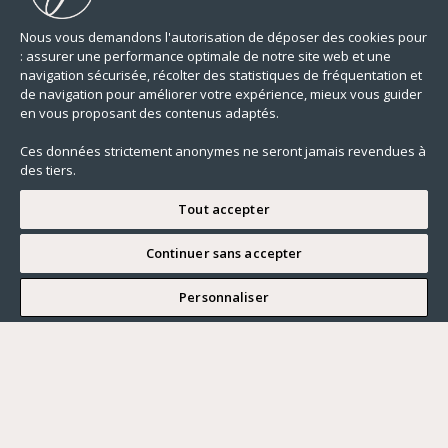
Nous vous demandons l'autorisation de déposer des cookies pour
: assurer une performance optimale de notre site web et une
navigation sécurisée, récolter des statistiques de fréquentation et
de navigation pour améliorer votre expérience, mieux vous guider
1 200,00 m²
15 CHAMBRES
TERRASSE
en vous proposant des contenus adaptés.
Ces données strictement anonymes ne seront jamais revendues à
des tiers.
Tout accepter
Continuer sans accepter
MODIFIER MA RECHERCHE
Personnaliser
Modifier ma recherche
CHÂTEAU
Maincy - SEINE ET MARNE