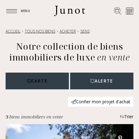
MENU
MENU
ACCUEIL
TOUS NOS BIENS
ACHETER
SENS
Notre collection de biens
immobiliers de luxe
en vente
CARTE
ALERTE
Confier mon projet d'achat
3
biens immobiliers en vente
Trier
Plus récents