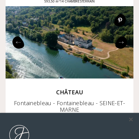
593,50 m²
14 CHAMBRES
TERRAIN
CHÂTEAU
Fontainebleau - Fontainebleau - SEINE-ET-
MARNE
8 900 000 €