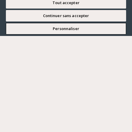
Tout accepter
Continuer sans accepter
MODIFIER MA RECHERCHE
Personnaliser
Modifier ma recherche
MAISON
La Celle-Saint-Cloud - LES GRESSETS
Vous souhaitez ?
1 995 000 €
Acheter
Où ?
ACHETER
LOUER
Bougival
VENDRE
Prix maximum
328,00 m²
6 CHAMBRES
TERRASSE
JARDIN
Retirer la séléction