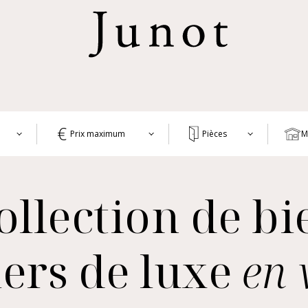
Prix maximum
Pièces
M
1+
APP
ATE
ollection de bi
2+
MAI
3+
PAR
4+
AUT
ers de luxe
en 
VIA
5+
COM