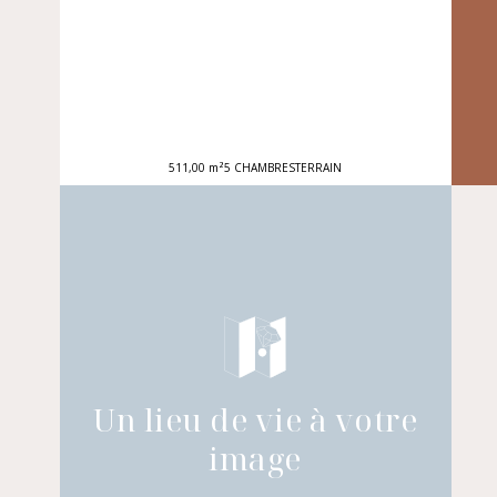
511,00 m²
5 CHAMBRES
TERRAIN
Un lieu de vie à votre
image