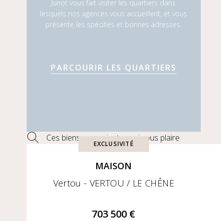
Junot vous fait visiter les quartiers dans
lesquels nos agences vous accueillent, et vous
présente les spécifiés et bonnes adresses.
PARCOURIR LES QUARTIERS
Ces biens pourraient aussi vous plaire
EXCLUSIVITÉ
MAISON
Vertou - VERTOU / LE CHÊNE
703 500 €