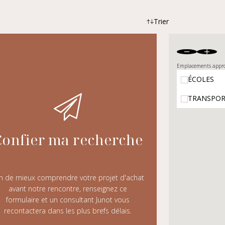
Trier
Plus récents
Prix croissant
Emplacements appro
Prix décroissant
ÉCOLES
Exclusivités
TRANSPOR
Coming soon
Confier ma recherche
in de mieux comprendre votre projet d'achat
avant notre rencontre, renseignez ce
formulaire et un consultant Junot vous
recontactera dans les plus brefs délais.