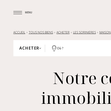
MENU
MENU
ACCUEIL
TOUS NOS BIENS
ACHETER
LES SORINIÈRES
MAISON
ACHETER
Où ?
PARIS
ACHETER
HAUTS-DE-SEINE
Notre c
LOUER
YVELINES
VENDRE
RÉGION PARISIENNE
immobili
LILLE ET SA RÉGION
NANTES — LA BAULE — PORNIC
FRANCE
INTERNATIONAL