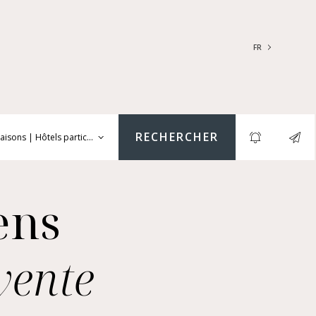
FR
FRANÇAIS
ENGLISH
RECHERCHER
aisons | Hôtels particuliers | Châteaux, Autres (Nue-propriété & viager, immeu
ARTEMENTS | LOFTS |
LIERS
ens
SONS | HÔTELS
TICULIERS | CHÂTEAUX
RES (NUE-PROPRIÉTÉ &
vente
GER, IMMEUBLES, LOCAUX
MERCIAUX...)