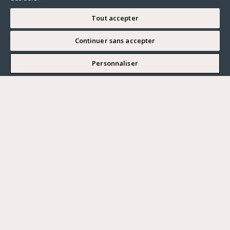
Tout accepter
Continuer sans accepter
JE SOUHAITE VISITER
Personnaliser
Renseigner ma recherche
Vous souhaitez ?
Acheter
Où ?
ACHETER
LOUER
Ville
VENDRE
Prix maximum
PARIS