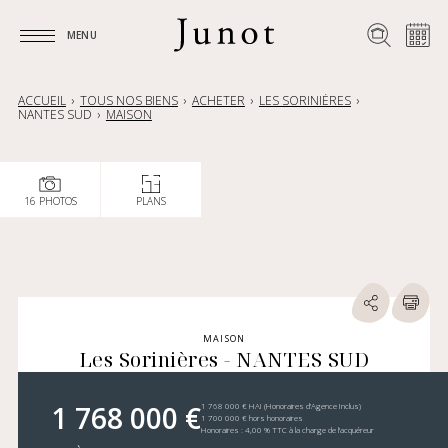
MENU
MENU
ACCUEIL
TOUS NOS BIENS
ACHETER
LES SORINIÈRES
NANTES SUD
MAISON
16 PHOTOS
PLANS
MAISON
Les Sorinières - NANTES SUD
1 768 000 €
1 768 000 € HAI (Honoraires d’Agence Inclus)
1 700 000 € hors honoraires
Honoraires : 4,00 % TTC à la charge de l’acquéreur