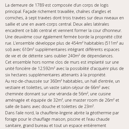
La demeure de 1789 est composée d’un corps de logis
principal. Façade richement travaillée, chaînes d’angles et
corniches, à sept travées dont trois travées sur deux niveaux en
saillie et une en avant-corps central. Deux ailes latérales
encadrent ce bâti central et viennent former la cour d’honneur.
Une deuxième cour également fermée borde la propriété côté
rue. L’ensemble développe plus de 454m² habitables (511m² au
sol) avec 610m² supplémentaires intégrant différents espaces
de vie et de détente sans oublier 240m² de dépendances.
Cet ensemble hors norme clos de murs est implanté sur une
unité foncière de 12.592m² avec la possibilité d'acquérir plus de
six hectares supplémentaires attenants à la propriété.
Au rez-de-chaussée sur 360m² habitables, un hall d’entrée, un
vestiaire et toilettes, un vaste salon-séjour de 66m² avec
cheminée donnant sur une véranda de 56m², une cuisine
aménagée et équipée de 32m², une master room de 26m² et
salle de bains avec douche et toilettes de 23m².
Dans l’aile nord, la chaufferie-lingerie abrite la géothermie par
forage pour le chauffage maison, piscine et l’eau chaude
sanitaire, grand bureau et tout un espace entièrement