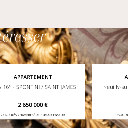
téresser
APPARTEMENT
A
e
s 16
- SPONTINI / SAINT JAMES
Neuilly-s
Par
2 650 000 €
231,03 m²
5 CHAMBRES
ÉTAGE 4/6
ASCENSEUR
169,00 m