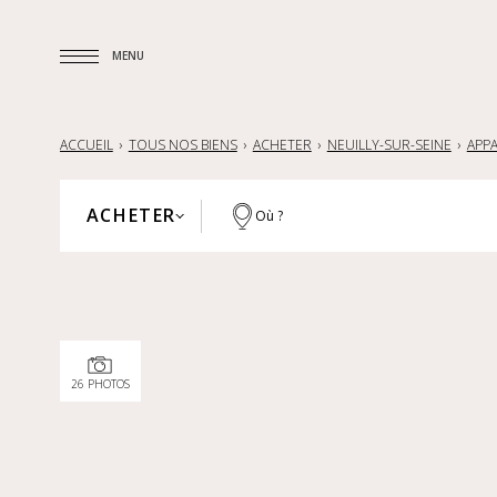
MENU
MENU
ACCUEIL
TOUS NOS BIENS
ACHETER
NEUILLY-SUR-SEINE
APP
ACHETER
Où ?
PARIS
ACHETER
HAUTS-DE-SEINE
LOUER
YVELINES
VENDRE
RÉGION PARISIENNE
26 PHOTOS
LILLE ET SA RÉGION
NANTES — LA BAULE — PORNIC
FRANCE
INTERNATIONAL