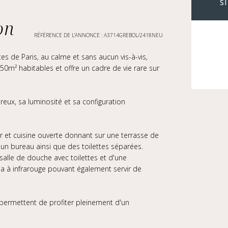
S
on
RÉFÉRENCE DE L’ANNONCE : A3714GREBOL/2418NEU
es de Paris, au calme et sans aucun vis-à-vis,
0m² habitables et offre un cadre de vie rare sur
reux, sa luminosité et sa configuration
r et cuisine ouverte donnant sur une terrasse de
 un bureau ainsi que des toilettes séparées.
lle de douche avec toilettes et d'une
na à infrarouge pouvant également servir de
 permettent de profiter pleinement d'un