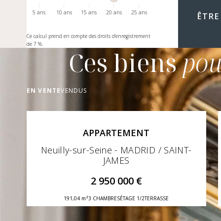
5 ans
10 ans
15 ans
20 ans
25 ans
ÊTRE
Ce calcul prend en compte des droits d'enregistrement
de 7 %.
Ces biens
pou
EN VENTE
VENDUS
APPARTEMENT
Neuilly-sur-Seine - MADRID / SAINT-
JAMES
2 950 000 €
191,04 m²
3 CHAMBRES
ÉTAGE 1/2
TERRASSE