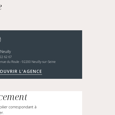
e
 Neuilly
22 62 67
enue du Roule - 92200 Neuilly-sur-Seine
OUVRIR L'AGENCE
ncement
bilier correspondant à
er.