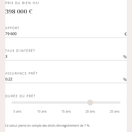
PRIX DU BIEN HAI
398 000 €
APPORT
€
TAUX D'INTÉRÊT
%
ASSURANCE PRÊT
%
DURÉE DU PRÊT
5 ans
10 ans
15 ans
20 ans
25 ans
Ce calcul prend en compte des droits d'enregistrement de 7 %.