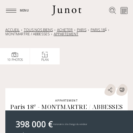
MENU
MENU
E
ACCUEIL
TOUS NOS BIENS
ACHETER
PARIS
PARIS 18
MONTMARTRE / ABBESSES
APPARTEMENT
10 PHOTOS
PLAN
APPARTEMENT
e
Paris 18
- MONTMARTRE / ABBESSES
398 000 €
Honoraires à la charge du vendeur