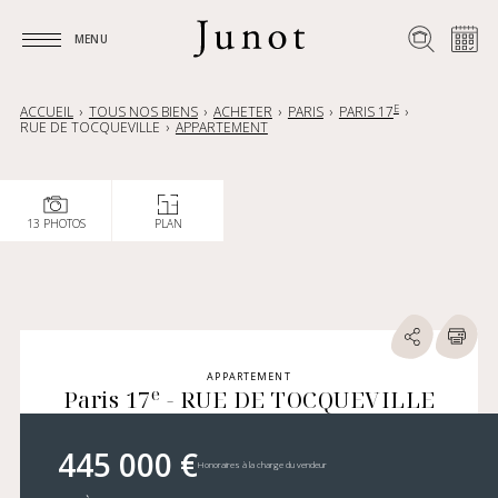
MENU
MENU
E
ACCUEIL
TOUS NOS BIENS
ACHETER
PARIS
PARIS 17
RUE DE TOCQUEVILLE
APPARTEMENT
13 PHOTOS
PLAN
APPARTEMENT
e
Paris 17
- RUE DE TOCQUEVILLE
445 000 €
Honoraires à la charge du vendeur