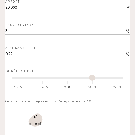
APPORT
€
TAUX D'INTÉRÊT
%
ASSURANCE PRÊT
%
DURÉE DU PRÊT
5 ans
10 ans
15 ans
20 ans
25 ans
Ce calcul prend en compte des droits d'enregistrement de 7 %.
€
par mois