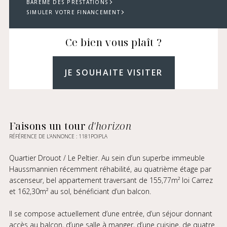
BARÈME DES PRESTATIONS
SIMULER VOTRE FINANCEMENT
Ce bien vous plaît ?
JE SOUHAITE VISITER
Faisons un tour
d'horizon
RÉFÉRENCE DE L’ANNONCE : 1181POIPLA
Quartier Drouot / Le Peltier. Au sein d’un superbe immeuble
Haussmannien récemment réhabilité, au quatrième étage par
ascenseur, bel appartement traversant de 155,77m² loi Carrez
et 162,30m² au sol, bénéficiant d’un balcon.
Il se compose actuellement d’une entrée, d’un séjour donnant
accès au balcon, d’une salle à manger, d’une cuisine, de quatre