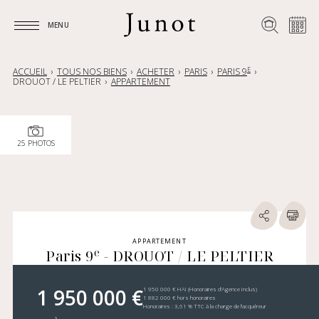
MENU
MENU
E
ACCUEIL
TOUS NOS BIENS
ACHETER
PARIS
PARIS 9
DROUOT / LE PELTIER
APPARTEMENT
25 PHOTOS
APPARTEMENT
e
Paris 9
- DROUOT / LE PELTIER
1 950 000 €
1 950 000 € HAI (Honoraires d’Agence Inclus)
1 882 000 € hors honoraires
Honoraires : 3,61 % TTC à la charge de l’acquéreur