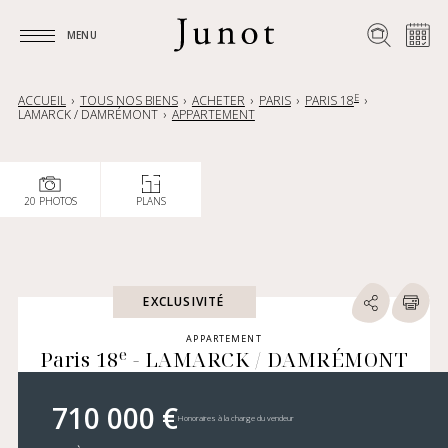
MENU
MENU
E
ACCUEIL
TOUS NOS BIENS
ACHETER
PARIS
PARIS 18
LAMARCK / DAMRÉMONT
APPARTEMENT
20 PHOTOS
PLANS
EXCLUSIVITÉ
APPARTEMENT
e
Paris 18
- LAMARCK / DAMRÉMONT
710 000 €
Honoraires à la charge du vendeur