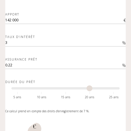
APPORT
€
TAUX D'INTÉRÊT
%
ASSURANCE PRÊT
%
DURÉE DU PRÊT
5 ans
10 ans
15 ans
20 ans
25 ans
Ce calcul prend en compte des droits d'enregistrement de 7 %.
€