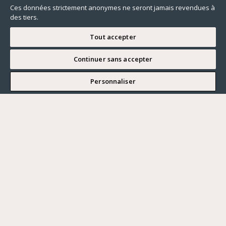
Ces données strictement anonymes ne seront jamais revendues à
des tiers.
Tout accepter
Continuer sans accepter
JE SOUHAITE VISITER
Personnaliser
Renseigner ma recherche
Vous souhaitez ?
Acheter
Où ?
ACHETER
LOUER
Ville