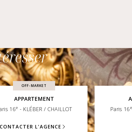
téresser
OFF-MARKET
APPARTEMENT
A
e
aris 16
- KLÉBER / CHAILLOT
Paris 16
Par
CONTACTER L'AGENCE