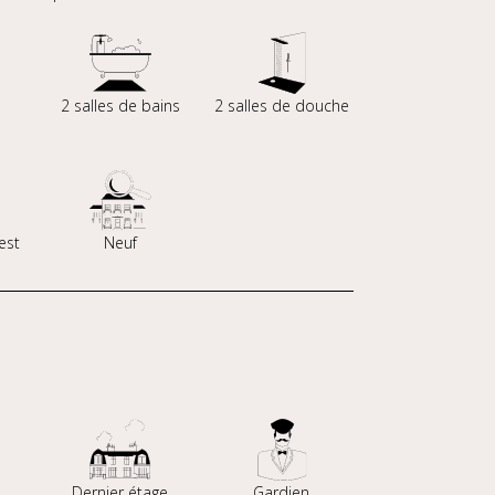
s
2 salles de bains
2 salles de douche
est
Neuf
Dernier étage
Gardien