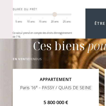
DURÉE DU PRÊT
5 ans
10 ans
15 ans
20 ans
25 ans
ÊTRE
Ce calcul prend en compte des droits d'enregistrement
de 7 %.
Ces biens
pou
EN VENTE
VENDUS
APPARTEMENT
e
Paris 16
- PASSY / QUAIS DE SEINE
5 800 000 €