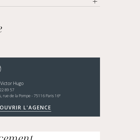
e
 Victor Hugo
22 89 57
e
s, rue de la Pompe - 75116 Paris 16
OUVRIR L'AGENCE
ncement