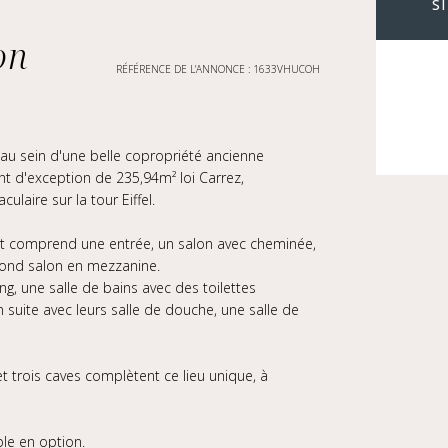
S
on
RÉFÉRENCE DE L’ANNONCE : 1633VHUCOH
 au sein d'une belle copropriété ancienne
t d'exception de 235,94m² loi Carrez,
laire sur la tour Eiffel.
sant comprend une entrée, un salon avec cheminée,
econd salon en mezzanine.
g, une salle de bains avec des toilettes
suite avec leurs salle de douche, une salle de
 trois caves complètent ce lieu unique, à
le en option.