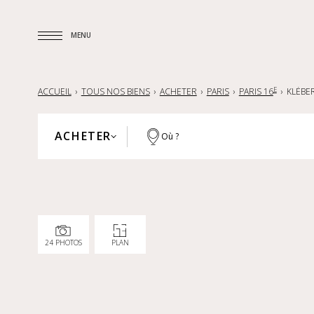
MENU
MENU
E
ACCUEIL
TOUS NOS BIENS
ACHETER
PARIS
PARIS 16
KLÉBE
ACHETER
Où ?
PARIS
ACHETER
HAUTS-DE-SEINE
LOUER
YVELINES
VENDRE
RÉGION PARISIENNE
24 PHOTOS
PLAN
LILLE ET SA RÉGION
NANTES — LA BAULE — PORNIC
FRANCE
INTERNATIONAL