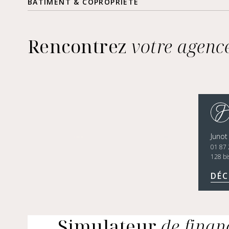
BÂTIMENT & COPROPRIÉTÉ
Rencontrez
votre agenc
Junot
01 87 
128 bi
DÉC
Simulateur
de fina