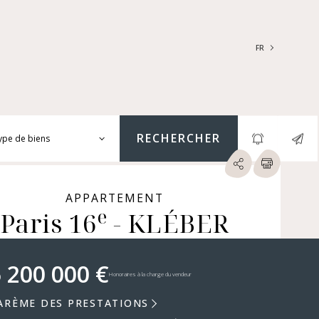
FR
FRANÇAIS
ENGLISH
RECHERCHER
ype de biens
ARTEMENTS | LOFTS |
LIERS
APPARTEMENT
e
SONS | HÔTELS
Paris 16
- KLÉBER
TICULIERS | CHÂTEAUX
RES (NUE-PROPRIÉTÉ &
GER, IMMEUBLES, LOCAUX
 200 000 €
MERCIAUX...)
Honoraires à la charge du vendeur
ARÈME DES PRESTATIONS