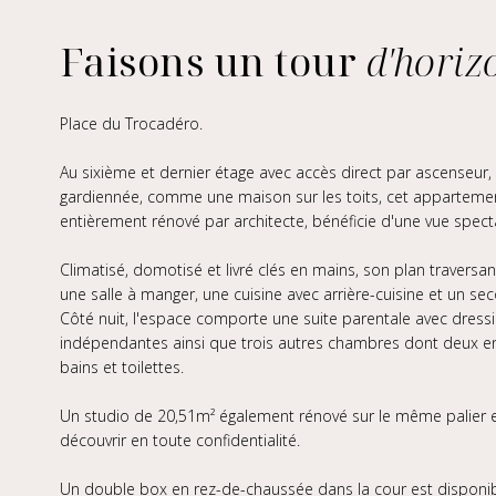
Faisons un tour
d'horiz
Place du Trocadéro.
Au sixième et dernier étage avec accès direct par ascenseur,
gardiennée, comme une maison sur les toits, cet appartemen
entièrement rénové par architecte, bénéficie d'une vue spectacu
Climatisé, domotisé et livré clés en mains, son plan traver
une salle à manger, une cuisine avec arrière-cuisine et un s
Côté nuit, l'espace comporte une suite parentale avec dressin
indépendantes ainsi que trois autres chambres dont deux en 
bains et toilettes.
Un studio de 20,51m² également rénové sur le même palier et
découvrir en toute confidentialité.
Un double box en rez-de-chaussée dans la cour est disponib