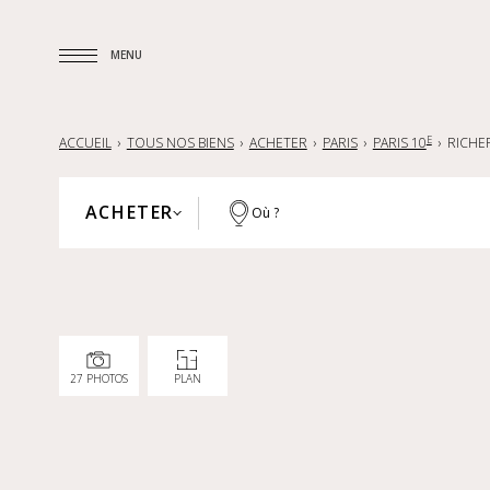
MENU
MENU
E
ACCUEIL
TOUS NOS BIENS
ACHETER
PARIS
PARIS 10
RICHE
ACHETER
Où ?
PARIS
ACHETER
HAUTS-DE-SEINE
LOUER
YVELINES
VENDRE
RÉGION PARISIENNE
27 PHOTOS
PLAN
LILLE ET SA RÉGION
FRANCE
INTERNATIONAL