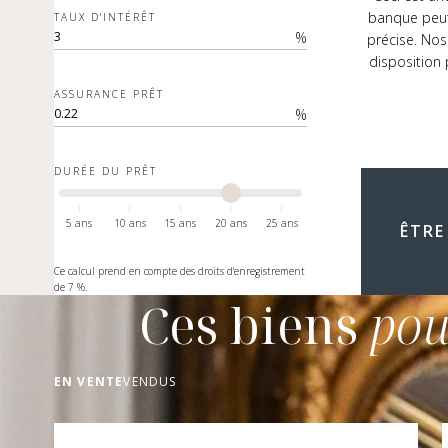
banque peut
TAUX D'INTÉRÊT
%
précise. Nos
disposition
ASSURANCE PRÊT
%
DURÉE DU PRÊT
5 ans
10 ans
15 ans
20 ans
25 ans
ÊTRE
Ce calcul prend en compte des droits d'enregistrement
de 7 %.
Ces biens
pou
EN VENTE
VENDUS