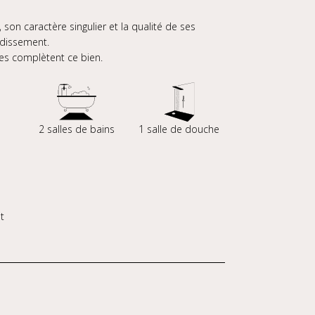
on caractère singulier et la qualité de ses
ndissement.
es complètent ce bien.
s
2 salles de bains
1 salle de douche
t