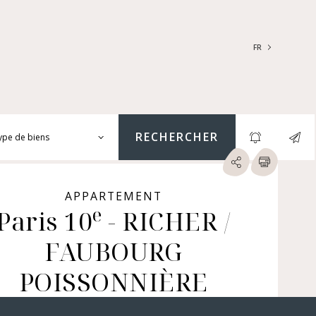
FR
FRANÇAIS
ENGLISH
RECHERCHER
ype de biens
ARTEMENTS | LOFTS |
LIERS
APPARTEMENT
e
SONS | HÔTELS
Paris 10
- RICHER /
TICULIERS | CHÂTEAUX
FAUBOURG
RES (NUE-PROPRIÉTÉ &
GER, IMMEUBLES, LOCAUX
MERCIAUX...)
POISSONNIÈRE