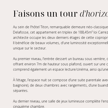
Faisons un tour
d'horiz
Au sein de l'hôtel Titon, remarquable demeure néo-classique 
Delafosse, cet appartement en triplex de 188,45m² loi Carrez
architecte occupe les deux derniers étages de cette copropri
Il bénéficie de beaux volumes, d'une luminosité exceptionnel
unique sur le secteur.
Au premier niveau, l'entrée dessert un bureau sous verrière, d
offrant environ 7m de hauteur sous plafond, ouvert sur une 
comprend également un espace lecture/cinéma, ainsi qu'une
À l’étage, l’espace nuit se compose d’une suite parentale av
baignoire), de deux chambres avec rangements, d’une buanderi
séparées.
Au dernier niveau, une salle de jeux lumineuse complète l'en
cinquième chambre.