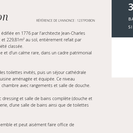
3
on
B
RÉFÉRENCE DE L’ANNONCE : 1237POIBON
S
édifiée en 1776 par l'architecte Jean-Charles
 et 229,81m² au sol, entièrement refait par
été classée.
le et d'un calme rare, dans un cadre patrimonial
es toilettes invités, puis un séjour cathédrale
cuisine aménagée et équipée. Ce niveau
 chambre avec rangements et salle de douche.
ec dressing et salle de bains complète (douche et
e, d’une salle de bains ainsi que de toilettes
semble et peut aisément faire office de