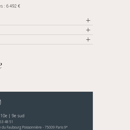
s : 6 492 €
e
 10e | 9e sud
53 48 51
e
e du Faubourg Poissonnière - 75009 Paris 9