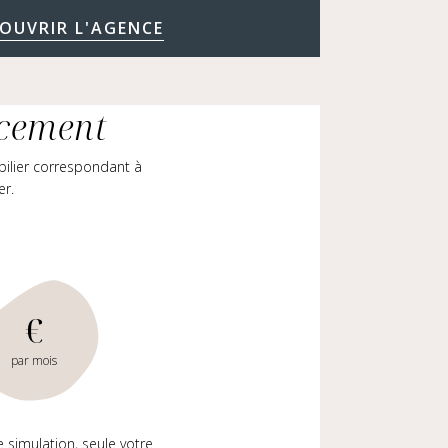
OUVRIR L'AGENCE
ncement
bilier correspondant à
er.
€
par mois
e simulation, seule votre