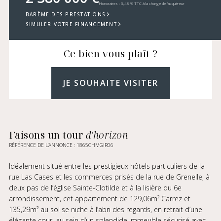
Honoraires : 3,48 % TTC à la charge de l’acquéreur
BARÈME DES PRESTATIONS
SIMULER VOTRE FINANCEMENT
Ce bien vous plaît ?
JE SOUHAITE VISITER
Faisons un tour
d'horizon
RÉFÉRENCE DE L’ANNONCE : 1865CHMGIR06
Idéalement situé entre les prestigieux hôtels particuliers de la
rue Las Cases et les commerces prisés de la rue de Grenelle, à
deux pas de l’église Sainte-Clotilde et à la lisière du 6e
arrondissement, cet appartement de 129,06m² Carrez et
135,29m² au sol se niche à l’abri des regards, en retrait d’une
élégante cour, au sein d’un splendide immeuble sécurisé avec