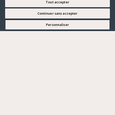
Tout accepter
Continuer sans accepter
JE SOUHAITE VISITER
Personnaliser
Renseigner ma recherche
Vous souhaitez ?
Acheter
Où ?
ACHETER
LOUER
Ville
VENDRE
Prix maximum
PARIS
HAUTS-DE-SEINE