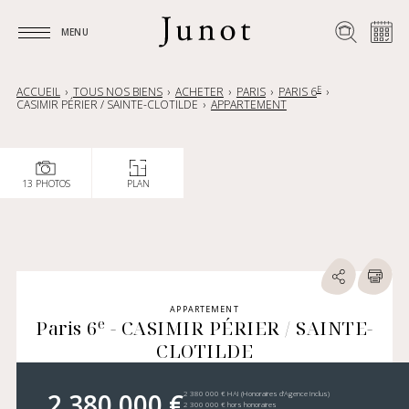
MENU
MENU
E
ACCUEIL
TOUS NOS BIENS
ACHETER
PARIS
PARIS 6
CASIMIR PÉRIER / SAINTE-CLOTILDE
APPARTEMENT
13 PHOTOS
PLAN
APPARTEMENT
e
Paris 6
- CASIMIR PÉRIER / SAINTE-
CLOTILDE
2 380 000 €
2 380 000 € HAI (Honoraires d’Agence Inclus)
2 300 000 € hors honoraires