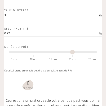
TAUX D'INTÉRÊT
%
ASSURANCE PRÊT
%
DURÉE DU PRÊT
5 ans
10 ans
15 ans
20 ans
25 ans
Ce calcul prend en compte des droits d'enregistrement de 7 %.
€
par mois
Ceci est une simulation, seule votre banque peut vous donner
une valeur précise. Nos consultants sont à votre disposition