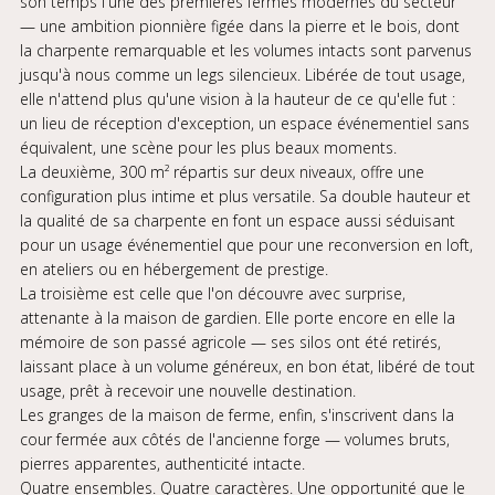
son temps l'une des premières fermes modernes du secteur
— une ambition pionnière figée dans la pierre et le bois, dont
la charpente remarquable et les volumes intacts sont parvenus
jusqu'à nous comme un legs silencieux. Libérée de tout usage,
elle n'attend plus qu'une vision à la hauteur de ce qu'elle fut :
un lieu de réception d'exception, un espace événementiel sans
équivalent, une scène pour les plus beaux moments.
La deuxième, 300 m² répartis sur deux niveaux, offre une
configuration plus intime et plus versatile. Sa double hauteur et
la qualité de sa charpente en font un espace aussi séduisant
pour un usage événementiel que pour une reconversion en loft,
en ateliers ou en hébergement de prestige.
La troisième est celle que l'on découvre avec surprise,
attenante à la maison de gardien. Elle porte encore en elle la
mémoire de son passé agricole — ses silos ont été retirés,
laissant place à un volume généreux, en bon état, libéré de tout
usage, prêt à recevoir une nouvelle destination.
Les granges de la maison de ferme, enfin, s'inscrivent dans la
cour fermée aux côtés de l'ancienne forge — volumes bruts,
pierres apparentes, authenticité intacte.
Quatre ensembles. Quatre caractères. Une opportunité que le