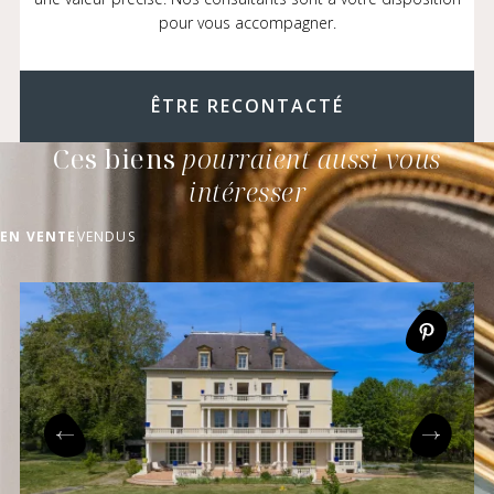
pour vous accompagner.
ÊTRE RECONTACTÉ
Ces biens
pourraient aussi vous
intéresser
EN VENTE
VENDUS