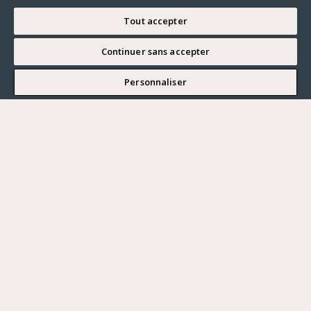
Tout accepter
Continuer sans accepter
JE SOUHAITE VISITER
Personnaliser
Renseigner ma recherche
Vous souhaitez ?
Acheter
Où ?
ACHETER
LOUER
Ville
VENDRE
Prix maximum
PARIS