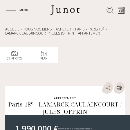
MENU
MENU
E
ACCUEIL
TOUS NOS BIENS
ACHETER
PARIS
PARIS 18
LAMARCK CAULAINCOURT / JULES JOFFRIN
APPARTEMENT
27 PHOTOS
PLAN
APPARTEMENT
e
Paris 18
- LAMARCK CAULAINCOURT /
JULES JOFFRIN
1 990 000 €
Honoraires à la charge du vendeur