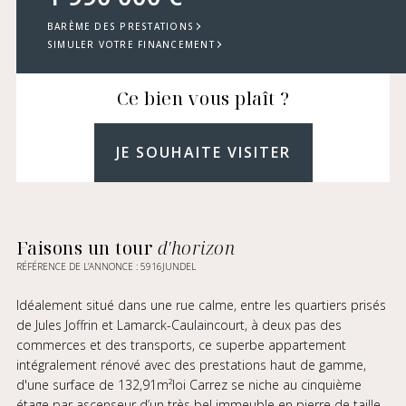
BARÈME DES PRESTATIONS
SIMULER VOTRE FINANCEMENT
Ce bien vous plaît ?
JE SOUHAITE VISITER
Faisons un tour
d'horizon
RÉFÉRENCE DE L’ANNONCE : 5916JUNDEL
Idéalement situé dans une rue calme, entre les quartiers prisés
de Jules Joffrin et Lamarck-Caulaincourt, à deux pas des
commerces et des transports, ce superbe appartement
intégralement rénové avec des prestations haut de gamme,
d'une surface de 132,91m²loi Carrez se niche au cinquième
étage par ascenseur d’un très bel immeuble en pierre de taille,