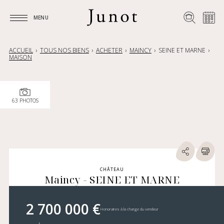
MENU
MENU
ACCUEIL
TOUS NOS BIENS
ACHETER
MAINCY
SEINE ET MARNE
MAISON
63 PHOTOS
CHÂTEAU
Maincy - SEINE ET MARNE
2 700 000 €
Honoraires à la charge du vendeur