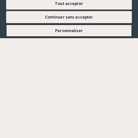
Tout accepter
Continuer sans accepter
JE SOUHAITE VISITER
Personnaliser
Renseigner ma recherche
Vous souhaitez ?
Acheter
Où ?
ACHETER
LOUER
Ville
VENDRE
Prix maximum
PARIS
HAUTS-DE-SEINE